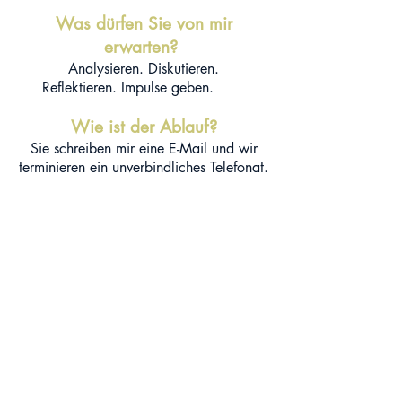
Was dürfen Sie von mir
erwarten?
Analysieren. Diskutieren.
Reflektieren.
Impulse geben.
Wie ist der Ablauf?
Sie schreiben mir eine E-Mail und wir
terminieren ein unverbindliches Telefonat.
Im Telefonat besprechen wir, ob Ihr
Anliegen zu meinen Möglichkeiten passt
und wir ein Beratungsgespräch
vereinbaren wollen. Beratungsgespräche
führe ich bevorzugt persönlich, auf
Wunsch auch telefonisch oder per Video.
M
anche Themen lassen sich bereits in
einem Gespräch klären, andere
benötigen mehr Zeit.
S
elbstverständlich
garantiere ich absolute Ve
rtraulichkeit.